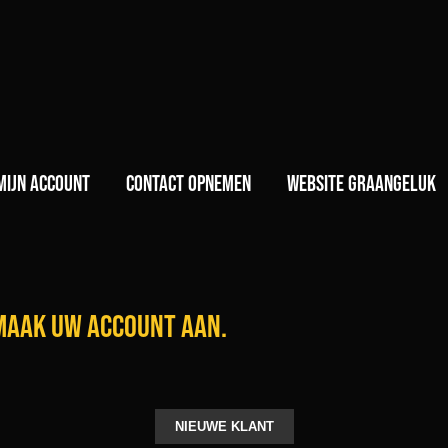
)
Mijn account
Contact opnemen
Website GraanGeluk
 maak uw account aan.
NIEUWE KLANT