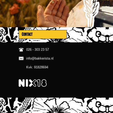
CONTACT
026 - 303 23 57
info@bakkerista.nl
Kvk: 91828694