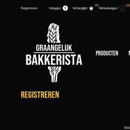
(0)
(0
Registreren
Inloggen
Verlanglijst
Winkelwagen
Producten
Registreren
Voo