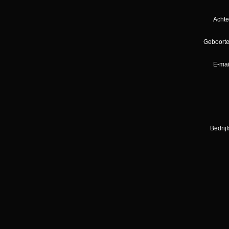
Acht
Geboort
E-mai
Bedrij