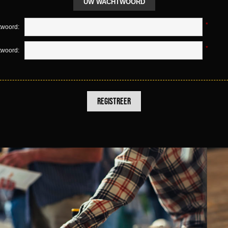
UW WACHTWOORD
*
woord:
*
twoord: