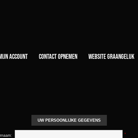
)
Mijn account
Contact opnemen
Website GraanGeluk
UW PERSOONLIJKE GEGEVENS
*
rnaam: