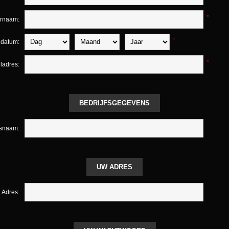
*
ernaam:
*
edatum:
*
ladres:
BEDRIJFSGEGEVENS
fsnaam:
UW ADRES
Adres: