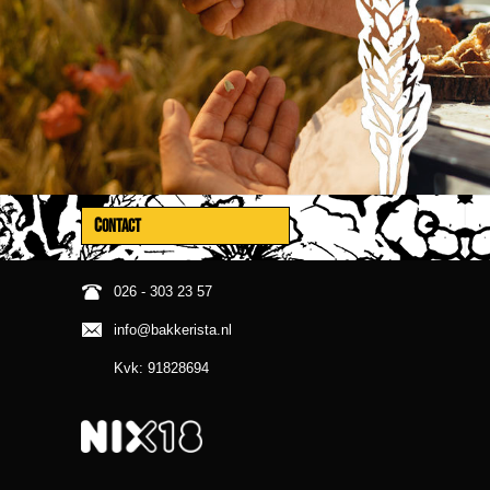
CONTACT
026 - 303 23 57
info@bakkerista.nl
Kvk: 91828694