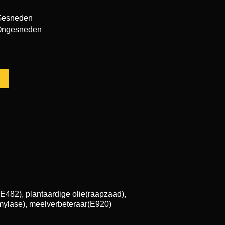
Gesneden
Ongesneden
(E482), plantaardige olie(raapzaad),
mylase), meelverbeteraar(E920)