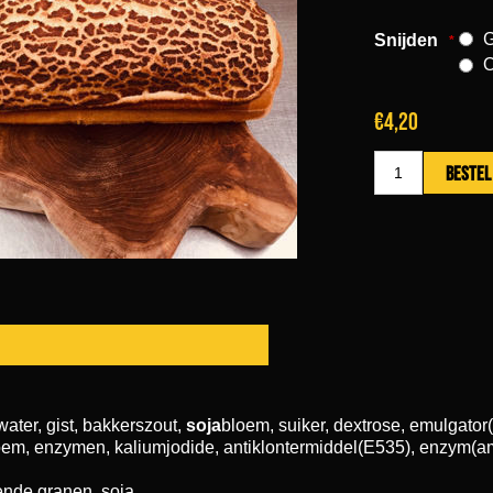
Snijden
*
€4,20
water, gist, bakkerszout,
soja
bloem, suiker, dextrose, emulgator
em, enzymen, kaliumjodide, antiklontermiddel(E535), enzym(a
ende granen, soja