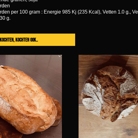
rden
en per 100 gram : Energie 985 Kj (235 Kcal), Vetten 1.0 g., Vet
.30 g.
t kochten, kochten ook..