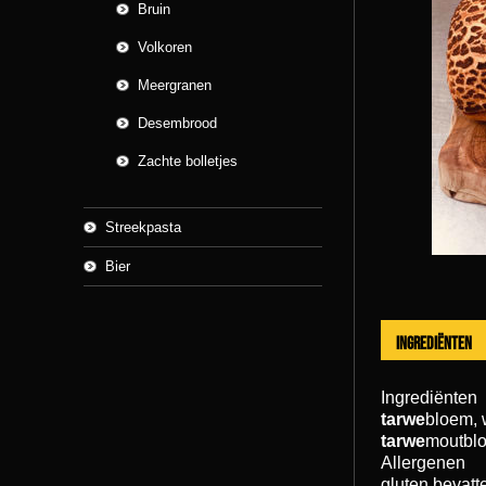
Bruin
Volkoren
Meergranen
Desembrood
Zachte bolletjes
Streekpasta
Bier
Ingrediënten
Ingrediënten
tarwe
bloem, 
tarwe
moutblo
Allergenen
gluten bevatt