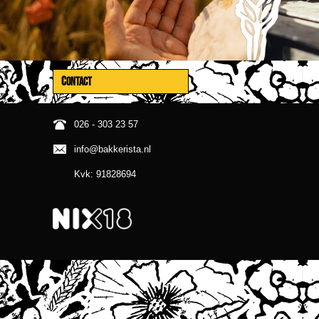
CONTACT
026 - 303 23 57
info@bakkerista.nl
Kvk: 91828694