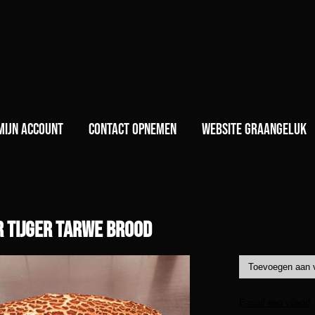
)
Mijn account
Contact opnemen
Website GraanGeluk
r tijger tarwe brood