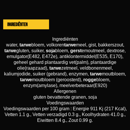
Ingrediënten
Ingrediënten
water,
tarwe
bloem, volkoren
tarwe
meel, gist, bakkerszout,
tarwe
gluten, suiker,
soja
bloem,
gerst
emoutmeel, dextrose,
emulgator(E482, E472e), antiklontermiddel(E535, E170),
geheel gehard plantaardig vet(palm), plantaardige
olie(raapzaad),
tarwe
zetmeel, veldbonenmeel,
kaliumjodide, suiker (gebrand), enzymen,
tarwe
moutbloem,
tarwe
moutbloem (geroosterd),
rogge
bloem,
enzym(amylase), meelverbeteraar(E920)
Allergenen
gluten bevattende granen, soja
Voedingswaarden
Voedingswaarden per 100 gram : Energie 911 Kj (217 Kcal),
Vetten 1.1 g., Vetten verzadigd 0.3 g., Koolhydraten 41.0 g.,
Eiwitten 8.4 g., Zout 0.99 g.