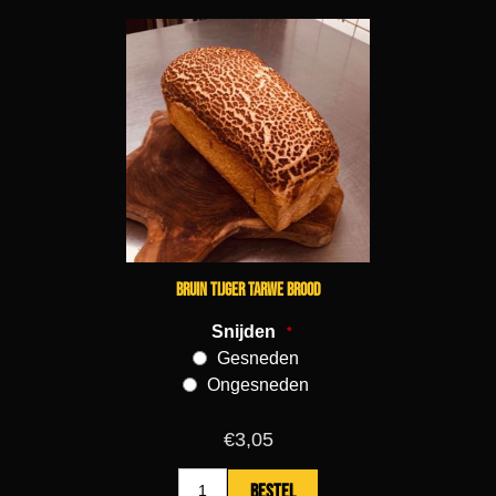
Bruin tijger tarwe brood
Snijden
*
Gesneden
Ongesneden
€3,05