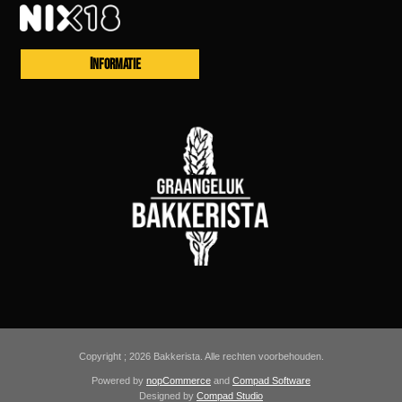
INFORMATIE
Copyright ; 2026 Bakkerista. Alle rechten voorbehouden.
Powered by
nopCommerce
and
Compad Software
Designed by
Compad Studio