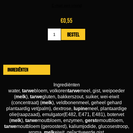
€0,55
Ingrediënten
Ingrediënten
water,
tarwe
bloem, volkoren
tarwe
meel, gist, weipoeder
(
melk
),
tarwe
gluten, bakkerszout, suiker, wei-eiwit
(concentraat) (
melk
), veldbonenmeel, geheel gehard
plantaardig vet(palm), dextrose,
lupine
meel, plantaardige
olie(raapzaad), emulgator(E482, E471, E481), botervet
(
melk
),
tarwe
moutbloem, enzymen,
gerst
emoutbloem,
tarwe
moutbloem (geroosterd), kaliumjodide, glucosestroop,
aroma,
melk
eiwit, geîactiveerde gist,