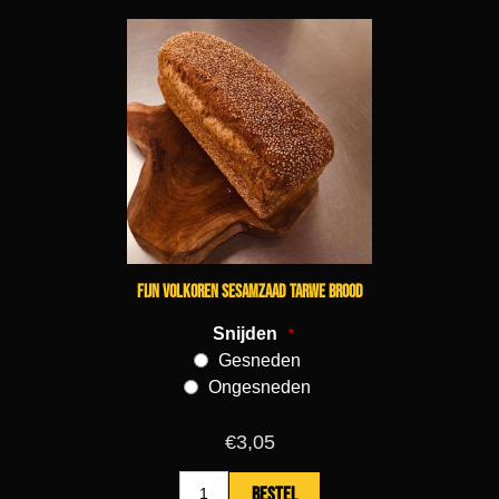
Fijn volkoren sesamzaad tarwe brood
Snijden
*
Gesneden
Ongesneden
€3,05