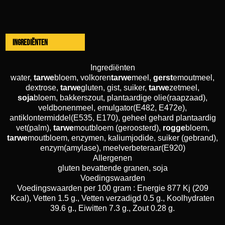
Ingrediënten
Ingrediënten
water,
tarwe
bloem, volkoren
tarwe
meel,
gerst
emoutmeel,
dextrose,
tarwe
gluten, gist, suiker,
tarwe
zetmeel,
soja
bloem, bakkerszout, plantaardige olie(raapzaad),
veldbonenmeel, emulgator(E482, E472e),
antiklontermiddel(E535, E170), geheel gehard plantaardig
vet(palm),
tarwe
moutbloem (geroosterd),
rogge
bloem,
tarwe
moutbloem, enzymen, kaliumjodide, suiker (gebrand),
enzym(amylase), meelverbeteraar(E920)
Allergenen
gluten bevattende granen, soja
Voedingswaarden
Voedingswaarden per 100 gram : Energie 877 Kj (209
Kcal), Vetten 1.5 g., Vetten verzadigd 0.5 g., Koolhydraten
39.6 g., Eiwitten 7.3 g., Zout 0.28 g.