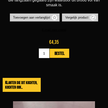
die langzaam gegaard zijn waardoor dit brood vol van
smaak is.
€4,35
Klanten die dit kochten,
kochten ook..