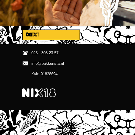
CONTACT
026 - 303 23 57
info@bakkerista.nl
Kvk: 91828694