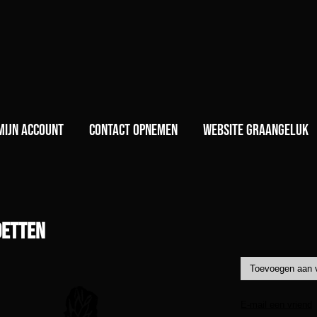
)
Mijn account
Contact opnemen
Website GraanGeluk
detten