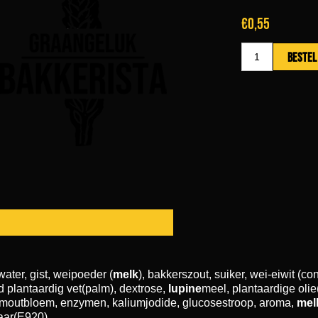
€0,55
ater, gist, weipoeder (
melk
), bakkerszout, suiker, wei-eiwit (con
 plantaardig vet(palm), dextrose,
lupine
meel, plantaardige oli
moutbloem, enzymen, kaliumjodide, glucosestroop, aroma,
mel
aar(E920)