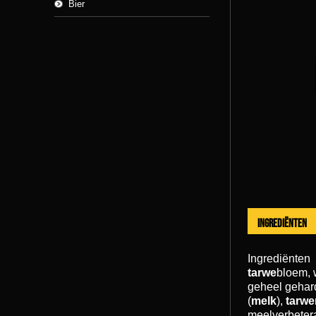
Bier
Ingrediënten
Ingrediënten
tarwe
bloem, w
geheel gehard
(
melk
),
tarwe
meelverbeter