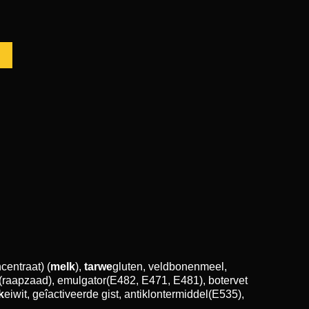
centraat) (
melk
),
tarwe
gluten, veldbonenmeel,
e(raapzaad), emulgator(E482, E471, E481), botervet
k
eiwit, geîactiveerde gist, antiklontermiddel(E535),