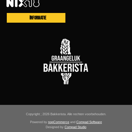
INFORMATIE
Copyright ; 2026 Bakkerista. Alle rechten voorbehouden.
Powered by
nopCommerce
and
Compad Software
Designed by
Compad Studio