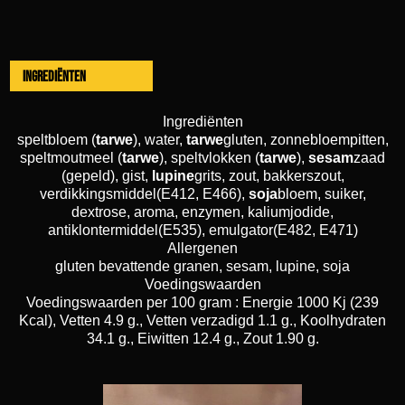
Ingrediënten
Ingrediënten
speltbloem (
tarwe
), water,
tarwe
gluten, zonnebloempitten,
speltmoutmeel (
tarwe
), speltvlokken (
tarwe
),
sesam
zaad
(gepeld), gist,
lupine
grits, zout, bakkerszout,
verdikkingsmiddel(E412, E466),
soja
bloem, suiker,
dextrose, aroma, enzymen, kaliumjodide,
antiklontermiddel(E535), emulgator(E482, E471)
Allergenen
gluten bevattende granen, sesam, lupine, soja
Voedingswaarden
Voedingswaarden per 100 gram : Energie 1000 Kj (239
Kcal), Vetten 4.9 g., Vetten verzadigd 1.1 g., Koolhydraten
34.1 g., Eiwitten 12.4 g., Zout 1.90 g.