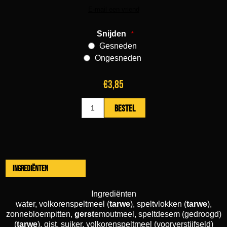
Snijden
*
Gesneden
Ongesneden
€3,85
Ingrediënten
Ingrediënten
water, volkorenspeltmeel (
tarwe
), speltvlokken (
tarwe
),
zonnebloempitten,
gerst
emoutmeel, speltdesem (gedroogd)
(
tarwe
), gist, suiker, volkorenspeltmeel (voorverstijfseld)