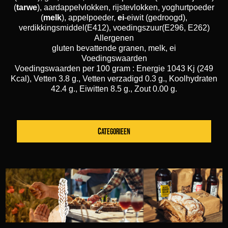
(
tarwe
), aardappelvlokken, rijstevlokken, yoghurtpoeder
(
melk
), appelpoeder,
ei
-eiwit (gedroogd),
verdikkingsmiddel(E412), voedingszuur(E296, E262)
Allergenen
gluten bevattende granen, melk, ei
Voedingswaarden
Voedingswaarden per 100 gram : Energie 1043 Kj (249
Kcal), Vetten 3.8 g., Vetten verzadigd 0.3 g., Koolhydraten
42.4 g., Eiwitten 8.5 g., Zout 0.00 g.
CATEGORIEEN