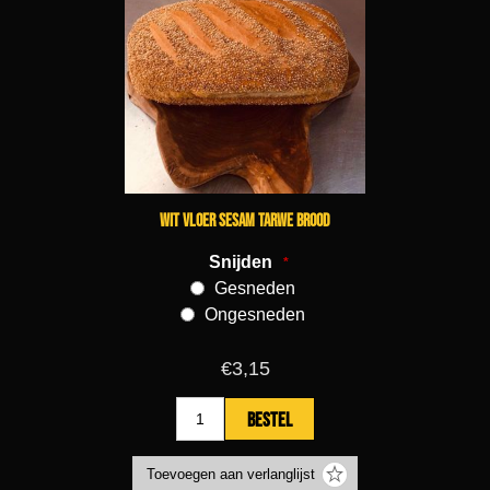
Wit vloer sesam tarwe brood
Snijden
*
Gesneden
Ongesneden
€3,15