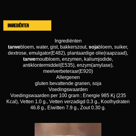
Ingrediënten
Ingrediënten
tarwe
bloem, water, gist, bakkerszout,
soja
bloem, suiker,
dextrose, emulgator(E482), plantaardige olie(raapzaad),
tarwe
moutbloem, enzymen, kaliumjodide,
antiklontermiddel(E535), enzym(amylase),
meelverbeteraar(E920)
Allergenen
gluten bevattende granen, soja
Voedingswaarden
Voedingswaarden per 100 gram : Energie 985 Kj (235
Kcal), Vetten 1.0 g., Vetten verzadigd 0.3 g., Koolhydraten
46.8 g., Eiwitten 7.9 g., Zout 0.30 g.