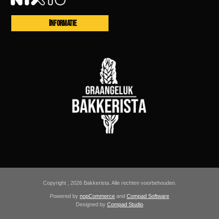
INFORMATIE
Copyright ; 2026 Bakkerista. Alle rechten voorbehouden.
Powered by
nopCommerce
and
Compad Software
Designed by
Compad Studio