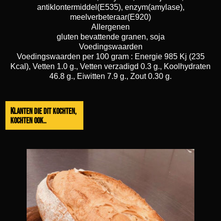
antiklontermiddel(E535), enzym(amylase),
meelverbeteraar(E920)
Allergenen
gluten bevattende granen, soja
Voedingswaarden
Voedingswaarden per 100 gram : Energie 985 Kj (235
Kcal), Vetten 1.0 g., Vetten verzadigd 0.3 g., Koolhydraten
46.8 g., Eiwitten 7.9 g., Zout 0.30 g.
Klanten die dit kochten,
kochten ook..