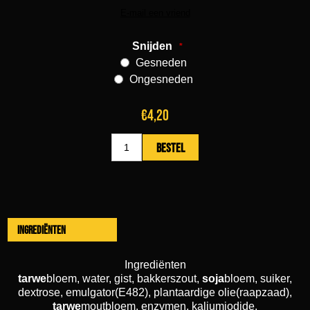
Snijden
*
Gesneden
Ongesneden
€4,20
Ingrediënten
Ingrediënten
tarwe
bloem, water, gist, bakkerszout,
soja
bloem, suiker,
dextrose, emulgator(E482), plantaardige olie(raapzaad),
tarwe
moutbloem, enzymen, kaliumjodide,