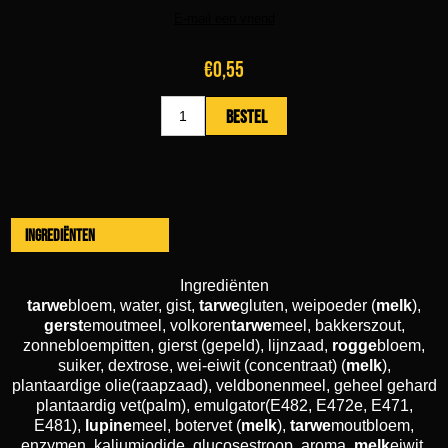
€0,55
Ingrediënten
Ingrediënten
tarwe
bloem, water, gist,
tarwe
gluten, weipoeder (
melk
),
gerst
emoutmeel, volkoren
tarwe
meel, bakkerszout,
zonnebloempitten, gierst (gepeld), lijnzaad,
rogge
bloem,
suiker, dextrose, wei-eiwit (concentraat) (
melk
),
plantaardige olie(raapzaad), veldbonenmeel, geheel gehard
plantaardig vet(palm), emulgator(E482, E472e, E471,
E481),
lupine
meel, botervet (
melk
),
tarwe
moutbloem,
enzymen, kaliumjodide, glucosestroop, aroma,
melk
eiwit,