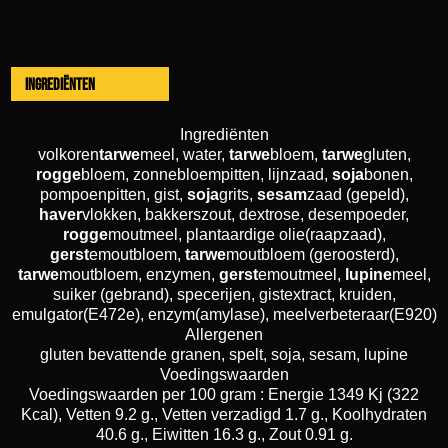
Ingrediënten
Ingrediënten
volkoren
tarwe
meel, water,
tarwe
bloem,
tarwe
gluten,
rogge
bloem, zonnebloempitten, lijnzaad,
soja
bonen,
pompoenpitten, gist,
soja
grits,
sesam
zaad (gepeld),
haver
vlokken, bakkerszout, dextrose, desempoeder,
rogge
moutmeel, plantaardige olie(raapzaad),
gerst
emoutbloem,
tarwe
moutbloem (geroosterd),
tarwe
moutbloem, enzymen,
gerst
emoutmeel,
lupine
meel,
suiker (gebrand), specerijen, gistextract, kruiden,
emulgator(E472e), enzym(amylase), meelverbeteraar(E920)
Allergenen
gluten bevattende granen, spelt, soja, sesam, lupine
Voedingswaarden
Voedingswaarden per 100 gram : Energie 1349 Kj (322
Kcal), Vetten 9.2 g., Vetten verzadigd 1.7 g., Koolhydraten
40.6 g., Eiwitten 16.3 g., Zout 0.91 g.