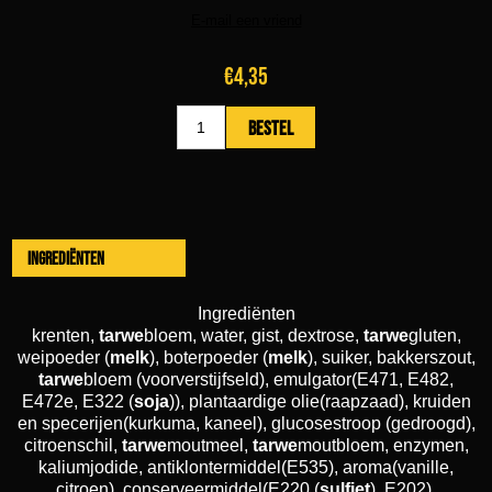
€4,35
Ingrediënten
Ingrediënten
krenten,
tarwe
bloem, water, gist, dextrose,
tarwe
gluten,
weipoeder (
melk
), boterpoeder (
melk
), suiker, bakkerszout,
tarwe
bloem (voorverstijfseld), emulgator(E471, E482,
E472e, E322 (
soja
)), plantaardige olie(raapzaad), kruiden
en specerijen(kurkuma, kaneel), glucosestroop (gedroogd),
citroenschil,
tarwe
moutmeel,
tarwe
moutbloem, enzymen,
kaliumjodide, antiklontermiddel(E535), aroma(vanille,
citroen), conserveermiddel(E220 (
sulfiet
), E202),